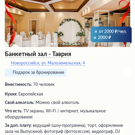
и
от
2000
/чел.
и
2000
Банкетный зал - Таврия
Новороссийск, ул. Малоземельская, 4
Подарок за бронирование
Вместимость:
70 человек
Кухня:
Европейская
Свой алкоголь:
Можно свой алкоголь
Что есть:
TV экраны, Wi-Fi / интернет, музыкальное
оборудование
За доп. плату:
ведущий (шоу-программа), торт, оформление
зала на Выпускной, фотограф (фотосессия), видеограф, DJ