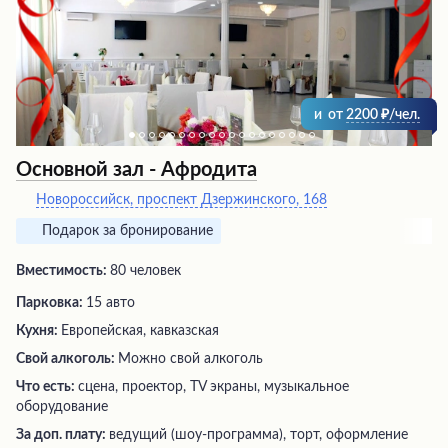
кухни и сервиса, это место заслуживает самых лестных
рекомендаций и обещает стать любимым для многих
ценителей кулинарного искусства.
и
от
2200
/чел.
Основной зал - Афродита
Новороссийск, проспект Дзержинского, 168
Подарок за бронирование
Вместимость:
80 человек
Парковка:
15 авто
Кухня:
Европейская, кавказская
Свой алкоголь:
Можно свой алкоголь
Что есть:
сцена, проектор, TV экраны, музыкальное
оборудование
За доп. плату:
ведущий (шоу-программа), торт, оформление