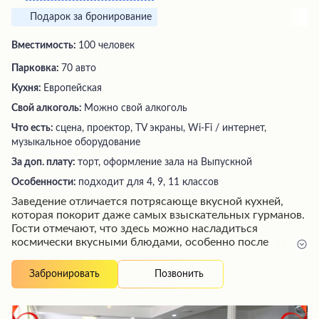
Подарок за бронирование
Вместимость:
100 человек
Парковка:
70 авто
Кухня:
Европейская
Свой алкоголь:
Можно свой алкоголь
Что есть:
сцена, проектор, TV экраны, Wi-Fi / интернет,
музыкальное оборудование
За доп. плату:
торт, оформление зала на Выпускной
Особенности:
подходит для 4, 9, 11 классов
Заведение отличается потрясающе вкусной кухней,
которая покорит даже самых взыскательных гурманов.
Гости отмечают, что здесь можно насладиться
космически вкусными блюдами, особенно после
ночных прогулок. Внимательный и вежливый персонал
создает атмосферу гостеприимства, а дополнительные
Позвонить
Забронировать
приятные сюрпризы от заведения, такие как
комплимент от шеф-повара, превращают посещение в
незабываемое событие. Благодаря высокому уровню