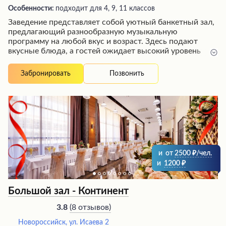
Особенности:
подходит для 4, 9, 11 классов
Заведение представляет собой уютный банкетный зал,
предлагающий разнообразную музыкальную
программу на любой вкус и возраст. Здесь подают
вкусные блюда, а гостей ожидает высокий уровень
обслуживания и приятная атмосфера. Это тихое и
комфортное место, идеально подходящее для
Позвонить
Забронировать
проведения торжественных мероприятий и семейных
празднований.
и
от
2500
/чел.
и
1200
Большой зал - Континент
(
8 отзывов
)
3.8
Новороссийск, ул. Исаева 2