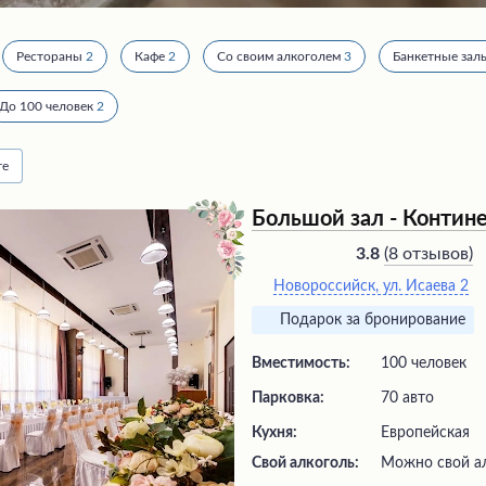
Рестораны
2
Кафе
2
Со своим алкоголем
3
Банкетные зал
До 100 человек
2
те
Большой зал - Контин
(
8 отзывов
)
3.8
Новороссийск, ул. Исаева 2
Подарок за бронирование
Вместимость:
100 человек
Парковка:
70 авто
Кухня:
Европейская
Свой алкоголь:
Можно свой а