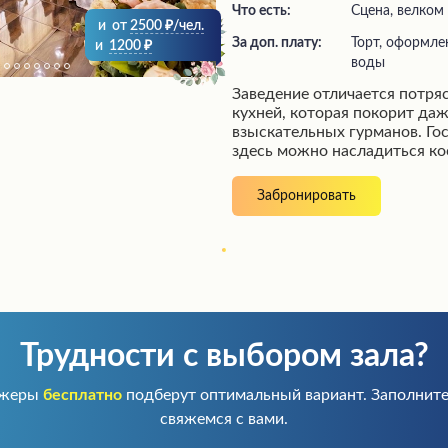
Что есть:
сцена, велком
и
от
2500
/чел.
За доп. плату:
торт, оформление зала на Свадьбу, у
и
1200
воды
Заведение отличается потр
кухней, которая покорит да
взыскательных гурманов. Гос
здесь можно насладиться к
блюдами, особенно после но
Внимательный и вежливый п
Забронировать
атмосферу гостеприимства,
приятные сюрпризы от завед
комплимент от шеф-повара,
посещение в незабываемое с
высокому уровню кухни и сер
заслуживает самых лестных
обещает стать любимым для
кулинарного искусства.
Трудности с выбором зала?
джеры
бесплатно
подберут оптимальный вариант. Заполните
свяжемся с вами.