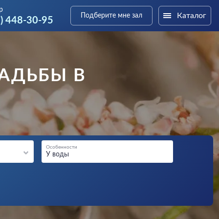
р
Каталог
Подберите мне зал
3) 448-30-95
АДЬБЫ В
Особенности
У воды