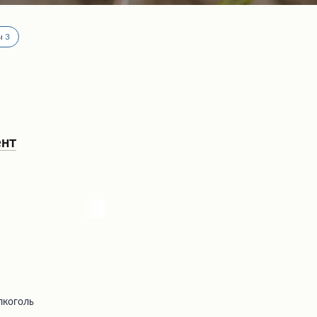
ы
3
ент
лкоголь