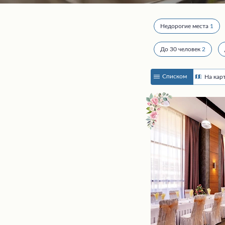
Недорогие места
1
До 30 человек
2
Списком
На кар