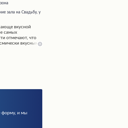
 зона
ясающе вкусной
же самых
ти отмечают, что
осмически вкусными
чных прогулок.
ерсонал создает
 а дополнительные
ения, такие как
 превращают
обытие. Благодаря
виса, это место
 рекомендаций и
 многих ценителей
 форму, и мы