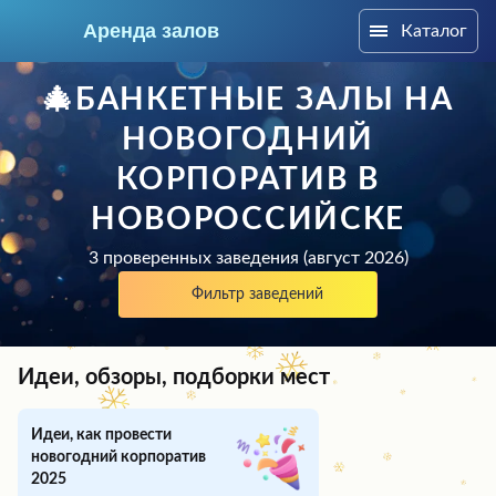
Аренда залов
Каталог
Новороссийск
🎄БАНКЕТНЫЕ ЗАЛЫ НА
НОВОГОДНИЙ
КОРПОРАТИВ В
НОВОРОССИЙСКЕ
3 проверенных заведения (август 2026)
Фильтр заведений
Идеи, обзоры, подборки мест
Колл-центр
+7 (903) 448-30-95
Идеи, как провести
новогодний корпоратив
Подберите мне зал
2025