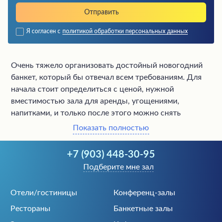
Я согласен с
политикой обработки персональных данных
Очень тяжело организовать достойный новогодний
банкет, который бы отвечал всем требованиям. Для
начала стоит определиться с ценой, нужной
вместимостью зала для аренды, угощениями,
напитками, и только после этого можно снять
подходящее помещение в Новороссийске.
Показать полностью
Зато если все будет правильно организовано, то
+7 (903) 448-30-95
встреча Нового 2027 года, пройдет в атмосфере
Подберите мне зал
веселья, счастливого шума, смеха и танцев. Эта
новогодняя ночь в кругу хороших знакомых станет
Отели/гостиницы
Конференц-залы
настоящим волшебством. Здорово
отметить Новый
Рестораны
Банкетные залы
год
, когда вокруг стоят накрытые столы, гостей