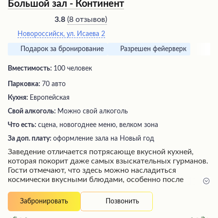
Большой зал - Континент
(
8 отзывов
)
3.8
Новороссийск, ул. Исаева 2
Подарок за бронирование
Разрешен фейерверк
Вместимость:
100 человек
Парковка:
70 авто
Кухня:
Европейская
Свой алкоголь:
Можно свой алкоголь
Что есть:
сцена, новогоднее меню, велком зона
За доп. плату:
оформление зала на Новый год
Заведение отличается потрясающе вкусной кухней,
которая покорит даже самых взыскательных гурманов.
Гости отмечают, что здесь можно насладиться
космически вкусными блюдами, особенно после
ночных прогулок. Внимательный и вежливый персонал
создает атмосферу гостеприимства, а дополнительные
Позвонить
Забронировать
приятные сюрпризы от заведения, такие как
комплимент от шеф-повара, превращают посещение в