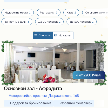
Недорогие места
1
Рестораны
2
Кафе
2
Со своим алког
Банкетные залы
3
До 30 человек
2
До 100 человек
2
Списком
На карте
и
от
2200
/чел.
Основной зал - Афродита
Новороссийск, проспект Дзержинского, 168
Подарок за бронирование
Разрешен фейерверк