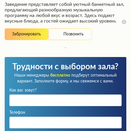
Заведение представляет собой уютный банкетный зал,
предлагающий разнообразную музыкальную
программу на любой вкус и возраст. Здесь подают
вкусные блюда, а гостей ожидает высокий уровень
обслуживания и приятная атмосфера. Это тихое и
комфортное место, идеально подходящее для
Позвонить
Забронировать
проведения торжественных мероприятий и семейных
празднований.
Трудности с выбором зала?
Наши менеджеры
бесплатно
подберут оптимальный
вариант. Заполните форму, и мы свяжемся с вами.
Как вас зовут?
Телефон