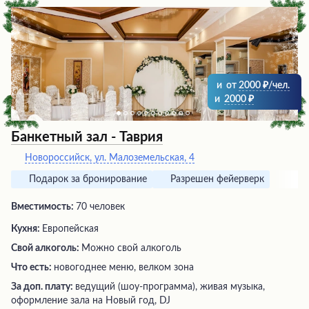
незабываемое событие. Благодаря высокому уровню
кухни и сервиса, это место заслуживает самых лестных
рекомендаций и обещает стать любимым для многих
ценителей кулинарного искусства.
и
от
2000
/чел.
и
2000
Банкетный зал - Таврия
Новороссийск, ул. Малоземельская, 4
Подарок за бронирование
Разрешен фейерверк
Вместимость:
70 человек
Кухня:
Европейская
Свой алкоголь:
Можно свой алкоголь
Что есть:
новогоднее меню, велком зона
За доп. плату:
ведущий (шоу-программа), живая музыка,
оформление зала на Новый год, DJ