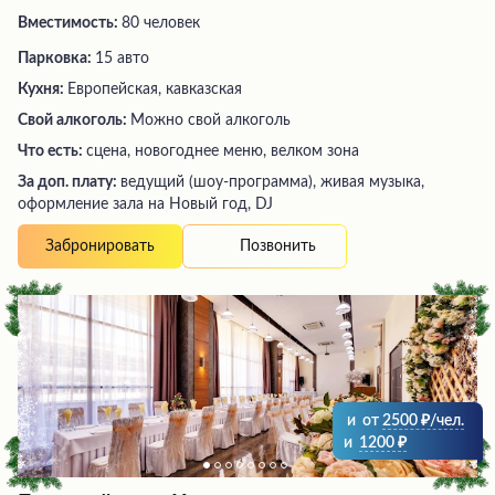
Вместимость:
80 человек
Парковка:
15 авто
Кухня:
Европейская, кавказская
Свой алкоголь:
Можно свой алкоголь
Что есть:
сцена, новогоднее меню, велком зона
За доп. плату:
ведущий (шоу-программа), живая музыка,
оформление зала на Новый год, DJ
Позвонить
Забронировать
и
от
2500
/чел.
и
1200