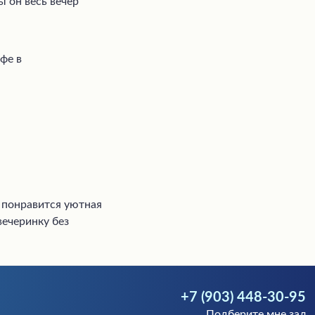
ы он весь вечер
фе в
 понравится уютная
вечеринку без
+7 (903) 448-30-95
Подберите мне зал