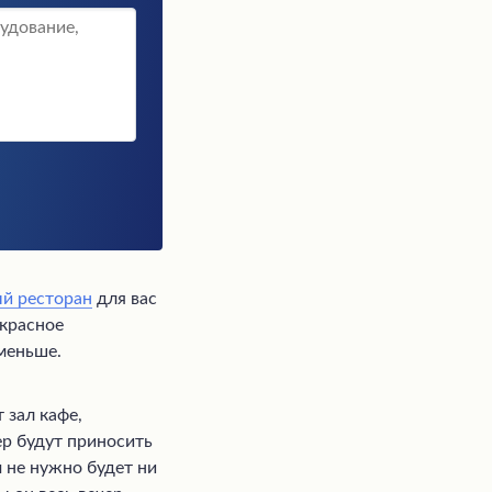
й ресторан
для вас
екрасное
 меньше.
 зал кафе,
ер будут приносить
м не нужно будет ни