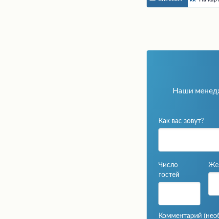
Наши мене
Как вас зовут?
Число
Же
гостей
Комментарий
(нео