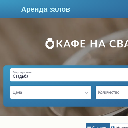
Аренда залов
Новороссийск
💍КАФЕ НА С
Мероприятие
Свадьба
Цена
Количество
Колл-центр
+7 (903) 448-30-95
Подберите мне зал
Списком
На кар