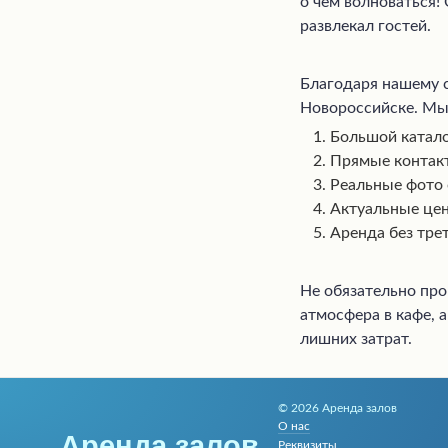
о чем волноваться!
развлекал гостей.
Благодаря нашему с
Новороссийске. Мы
Большой катало
Прямые контакт
Реальные фото 
Актуальные це
Аренда без тре
Не обязательно про
атмосфера в кафе, 
лишних затрат.
© 2026 Аренда залов
О нас
Аренда залов
Реквизиты