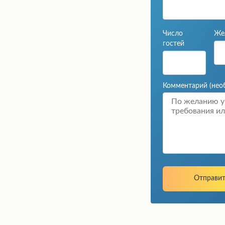
Число
Же
гостей
Комментарий
(нео