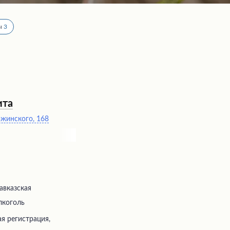
ы
3
ита
ржинского, 168
авказская
лкоголь