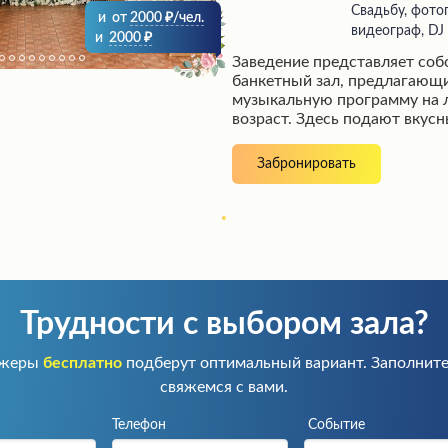
Свадьбу, фото
и
от
2000
/чел.
видеограф, DJ
и
2000
Заведение представляет со
банкетный зал, предлагающ
музыкальную программу на 
возраст. Здесь подают вкусн
ожидает высокий уровень о
приятная атмосфера. Это ти
Забронировать
место, идеально подходяще
торжественных мероприятий
празднований.
Трудности с выбором зала?
джеры
бесплатно
подберут оптимальный вариант. Заполните
свяжемся с вами.
Телефон
Событие