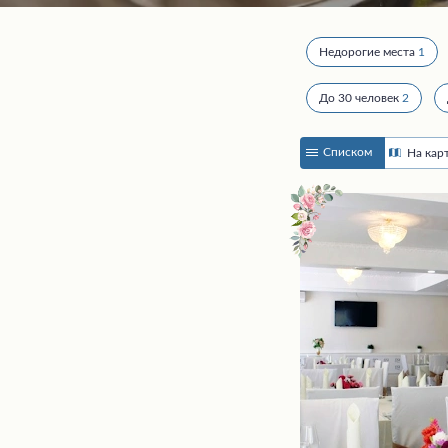
Недорогие места
1
До 30 человек
2
Списком
На кар