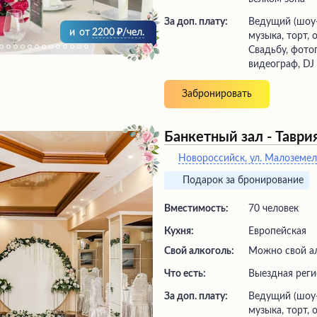
За доп. плату:
ведущий (шоу-программа), живая
и
от
2200
/чел.
музыка, торт,
Свадьбу, фото
видеограф, DJ
Забронировать
Банкетный зал - Таври
Новороссийск, ул. Малоземел
Подарок за бронирование
Вместимость:
70 человек
Кухня:
Европейская
Свой алкоголь:
Можно свой а
Что есть:
выездная рег
За доп. плату:
ведущий (шоу-программа), живая
музыка, торт,