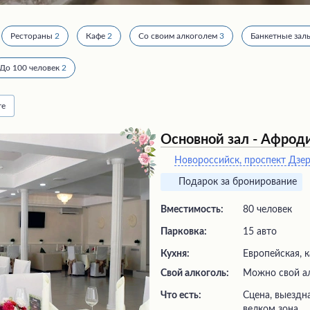
Рестораны
2
Кафе
2
Со своим алкоголем
3
Банкетные зал
До 100 человек
2
те
Основной зал - Афрод
Новороссийск, проспект Дзе
Подарок за бронирование
Вместимость:
80 человек
Парковка:
15 авто
Кухня:
Европейская, к
Свой алкоголь:
Можно свой а
Что есть:
сцена, выездная регистрация,
велком зона