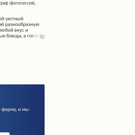
граф (фотосессия),
бой уютный
ий разнообразную
любой вкус и
ые блюда, а гостей
бслуживания и
хое и комфортное
е для проведения
 и семейных
 форму, и мы