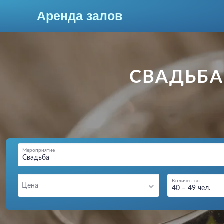
Аренда залов
Новороссийск
СВАДЬБА 
Мероприятие
Свадьба
Колл-центр
Количество
Цена
40 – 49 чел.
+7 (903) 448-30-95
Подберите мне зал