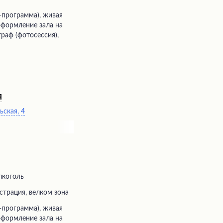
 оформление зала на
граф (фотосессия),
я
ьская, 4
лкоголь
истрация, велком зона
 оформление зала на